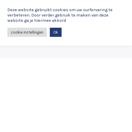
Spring
Deze website gebruikt cookies om uw surfervaring te
naar
verbeteren. Door verder gebruik te maken van deze
de
website ga je hiermee akkord
MAI
inhoud
cookie instellingen
Ok
ME