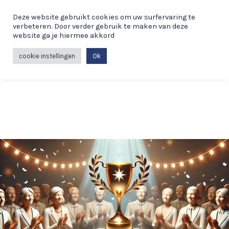
Spring
Deze website gebruikt cookies om uw surfervaring te
naar
verbeteren. Door verder gebruik te maken van deze
de
website ga je hiermee akkord
MAI
inhoud
cookie instellingen
Ok
ME