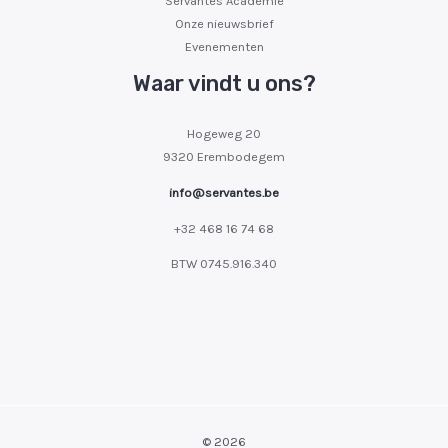
Servantes Academie
Onze nieuwsbrief
Evenementen
Waar vindt u ons?
Hogeweg 20
9320 Erembodegem
info@servantes.be
+32 468 16 74 68
BTW
0745.916.340
© 2026