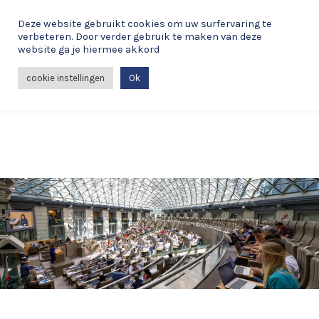
Spring
Deze website gebruikt cookies om uw surfervaring te
naar
verbeteren. Door verder gebruik te maken van deze
de
website ga je hiermee akkord
MAI
inhoud
cookie instellingen
Ok
ME