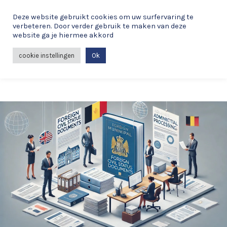
Spring
Deze website gebruikt cookies om uw surfervaring te
naar
verbeteren. Door verder gebruik te maken van deze
de
website ga je hiermee akkord
MAI
inhoud
cookie instellingen
Ok
ME