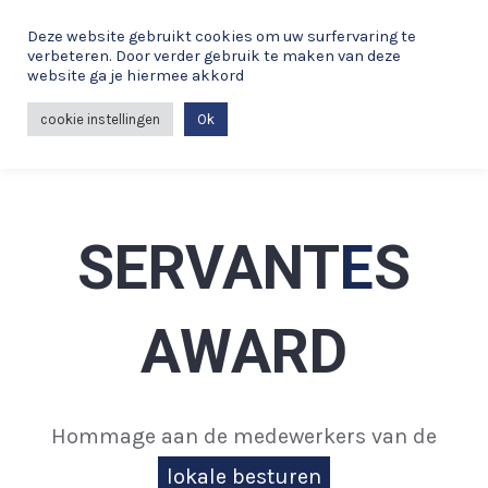
Spring
Deze website gebruikt cookies om uw surfervaring te
naar
verbeteren. Door verder gebruik te maken van deze
de
website ga je hiermee akkord
MAI
inhoud
cookie instellingen
Ok
ME
SERVANT
E
S
AWARD
Hommage aan de medewerkers van de
lokale besturen