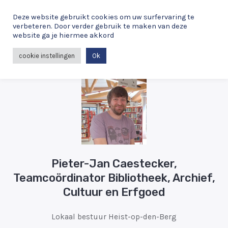
Spring
Deze website gebruikt cookies om uw surfervaring te
naar
verbeteren. Door verder gebruik te maken van deze
de
website ga je hiermee akkord
MAI
inhoud
cookie instellingen
Ok
ME
Pieter-Jan Caestecker,
Teamcoördinator Bibliotheek, Archief,
Cultuur en Erfgoed
Lokaal bestuur Heist-op-den-Berg