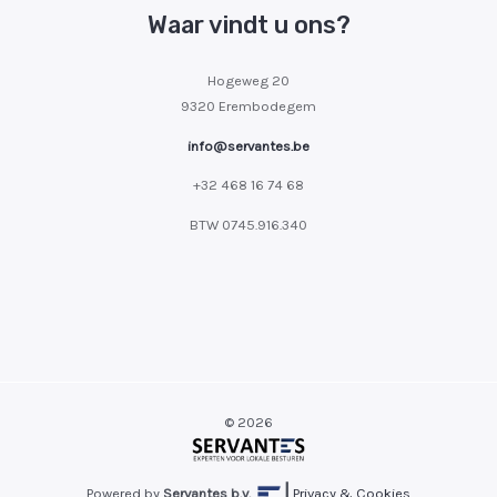
Waar vindt u ons?
Hogeweg 20
9320 Erembodegem
info@servantes.be
+32 468 16 74 68
BTW
0745.916.340
© 2026
|
Powered by
Servantes b.v.
Privacy & Cookies