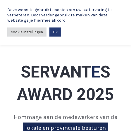
Spring
Deze website gebruikt cookies om uw surfervaring te
naar
verbeteren. Door verder gebruik te maken van deze
de
website ga je hiermee akkord
MAI
inhoud
cookie instellingen
Ok
ME
SERVANT
E
S
AWARD 2025
Hommage aan de medewerkers van de
lokale en provinciale besturen