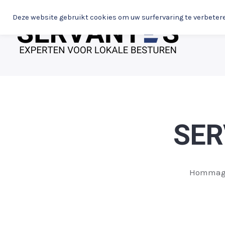
Spring
Deze website gebruikt cookies om uw surfervaring te verbeter
naar
de
inhoud
SE
Hommage