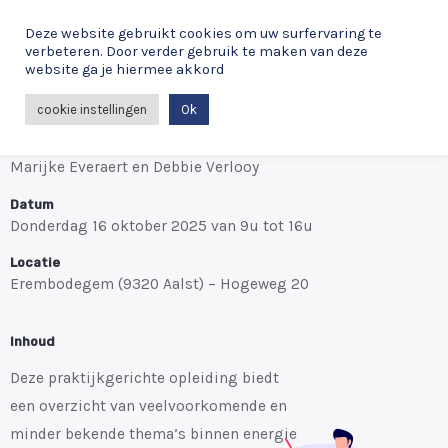
Energie en wonen: aan de slag
Deze website gebruikt cookies om uw surfervaring te
verbeteren. Door verder gebruik te maken van deze
met veelvoorkomende en
website ga je hiermee akkord
minder bekende thema’s
cookie instellingen
Ok
Spreker(s)
Marijke Everaert en Debbie Verlooy
Datum
Donderdag 16 oktober 2025 van 9u tot 16u
Locatie
Erembodegem (9320 Aalst) – Hogeweg 20
Inhoud
Deze praktijkgerichte opleiding biedt
een overzicht van veelvoorkomende en
minder bekende thema’s binnen energie