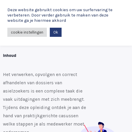
Asiel - Verwerken, opvolgen en
Deze website gebruikt cookies om uw surfervaring te
verbeteren. Door verder gebruik te maken van deze
doorgronden van dossiers
website ga je hiermee akkord
Spreker(s)
cookie instellingen
Ok
Delphine De Neve
Inhoud
Het verwerken, opvolgen en correct
afhandelen van dossiers van
asielzoekers is een complexe taak die
vaak uitdagingen met zich meebrengt.
Tijdens deze opleiding ontdek je aan de
hand van praktijkgerichte casussen
welke stappen je als medewerker moet